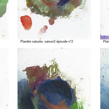
Planète saturée, saison2 épisode n°2
Planè