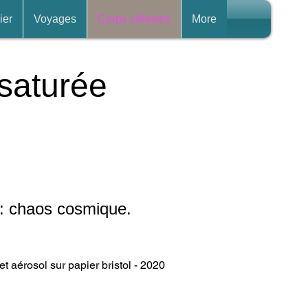
ier
Voyages
Corps célestes
More
saturée
 3: chaos cosmique.
et aérosol sur papier bristol - 2020