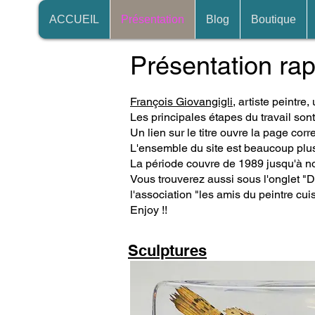
ACCUEIL
Présentation
Blog
Boutique
Présentation rapi
François Giovangigli
, artiste peintre,
Les principales étapes du travail son
Un lien sur le titre ouvre la page cor
L'ensemble du site est beaucoup plu
La période couvre de 1989 jusqu'à nos
Vous trouverez aussi sous l'onglet "
D
l'association "les amis du peintre cuis
E
njoy !!
Sculptures