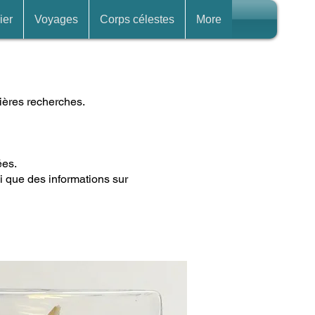
ier
Voyages
Corps célestes
More
nières recherches.
ées.
i que des informations sur