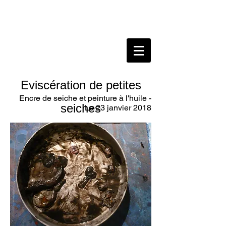
Eviscération de petites
Encre de seiche et peinture à l'huile -
seiches
Le 23 janvier 2018
pas très fraiches
Je suis allé acheter des petites seiches
au marché pour faire des impressions
avec leur encre et un rajout de peinture
rouge. En les éviscérant j'ai constaté
qu'elles n'étaient pas très fraiches.