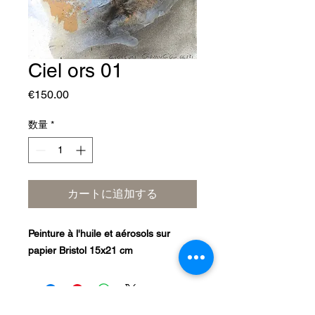
Ciel ors 01
価
€150.00
格
数量
*
カートに追加する
Peinture à l'huile et aérosols sur
papier Bristol 15x21 cm