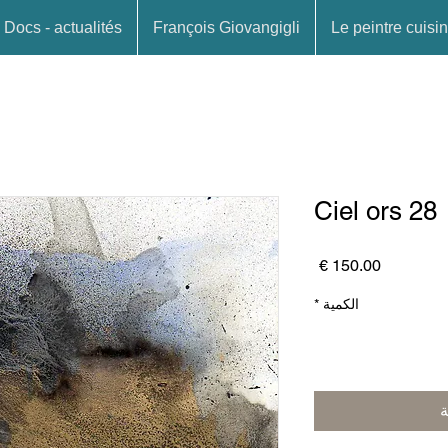
Docs - actualités
François Giovangigli
Le peintre cuisin
Ciel ors 28
السعر
الكمية
*
ة