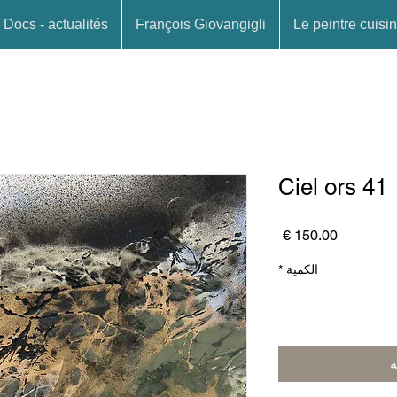
Docs - actualités
François Giovangigli
Le peintre cuisin
Ciel ors 41
السعر
الكمية
*
ة