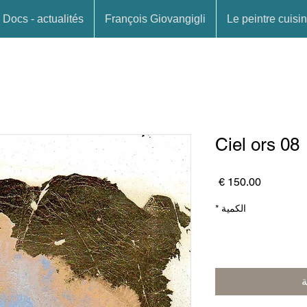
Docs - actualités
François Giovangigli
Le peintre cuisin
Ciel ors 08
السعر
الكمية
*
ة