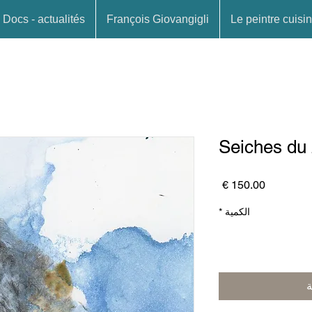
Docs - actualités
François Giovangigli
Le peintre cuisin
Seiches du
السعر
الكمية
*
ة