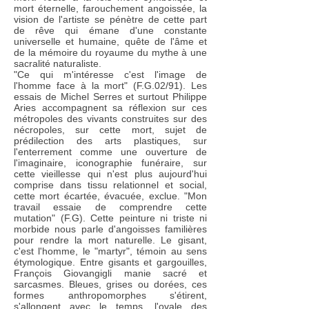
mort éternelle, farouchement angoissée, la
vision de l'artiste se pénètre de cette part
de rêve qui émane d'une constante
universelle et humaine, quête de l'âme et
de la mémoire du royaume du mythe à une
sacralité naturaliste.
"Ce qui m'intéresse c'est l'image de
l'homme face à la mort" (F.G.02/91). Les
essais de Michel Serres et surtout Philippe
Aries accompagnent sa réflexion sur ces
métropoles des vivants construites sur des
nécropoles, sur cette mort, sujet de
prédilection des arts plastiques, sur
l'enterrement comme une ouverture de
l'imaginaire, iconographie funéraire, sur
cette vieillesse qui n'est plus aujourd'hui
comprise dans tissu relationnel et social,
cette mort écartée, évacuée, exclue. "Mon
travail essaie de comprendre cette
mutation" (F.G). Cette peinture ni triste ni
morbide nous parle d'angoisses familières
pour rendre la mort naturelle. Le gisant,
c'est l'homme, le "martyr", témoin au sens
étymologique. Entre gisants et gargouilles,
François Giovangigli manie sacré et
sarcasmes. Bleues, grises ou dorées, ces
formes anthropomorphes s'étirent,
s'allongent avec le temps, l'ovale des