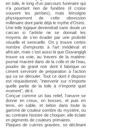
en toile, le long d'un parcours funéraire qui
n'a pourtant rien de funèbre (il croise
souvent les jambes), mais témoigne
physiquement de cette obsession
millénaire dont parle déjà le mythe d'Osiris.
Une telle logique deviendrait sans doute un
carcan si l'artiste ne se donnait les
moyens de s'en évader par une prolixité
visuelle et sensuelle. On y trouve certes
nombre d'emprunts à l'art médiéval et
africain, mais c'est aussi là que Giovangigli
trouve sa voie, au travers de la matière:
journal macéré dans de la colle et de l'eau,
poudre de granit noir dont il fabrique un
ciment serviront de préparation à l'action
qui va se dérouler. Tout ce dont il dispose
est réquisitionné: "intervenir sur n'importe
quelle partie de la toile à n'importe quel
moment", dit-il.
Conçue comme un bas relief, l'oeuvre se
donne en creux, en bosses, et puis en
terre, en sable, et béton dans toute la
gamme de couleur sombre du mystère, ou
au contraire histoire de choquer, elle éclate
en pigments de couleurs primaires.
Plaques de cuivres gravées, se déclinant