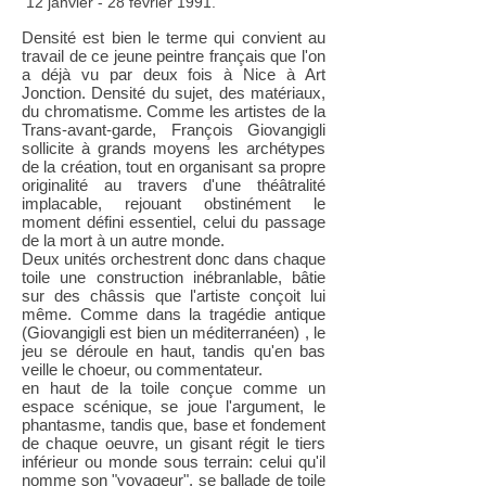
12 janvier - 28 février 1991.
Densité est bien le terme qui convient au
travail de ce jeune peintre français que l'on
a déjà vu par deux fois à Nice à Art
Jonction. Densité du sujet, des matériaux,
du chromatisme. Comme les artistes de la
Trans-avant-garde, François Giovangigli
sollicite à grands moyens les archétypes
de la création, tout en organisant sa propre
originalité au travers d'une théâtralité
implacable, rejouant obstinément le
moment défini essentiel, celui du passage
de la mort à un autre monde.
Deux unités orchestrent donc dans chaque
toile une construction inébranlable, bâtie
sur des châssis que l'artiste conçoit lui
même. Comme dans la tragédie antique
(Giovangigli est bien un méditerranéen) , le
jeu se déroule en haut, tandis qu'en bas
veille le choeur, ou commentateur.
en haut de la toile conçue comme un
espace scénique, se joue l'argument, le
phantasme, tandis que, base et fondement
de chaque oeuvre, un gisant régit le tiers
inférieur ou monde sous terrain: celui qu'il
nomme son "voyageur", se ballade de toile