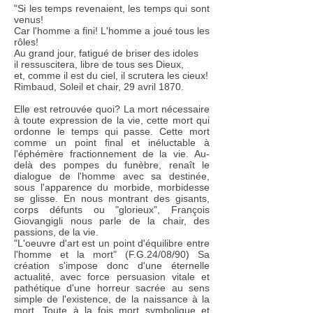
"Si les temps revenaient, les temps qui sont
venus!
Car l'homme a fini! L'homme a joué tous les
rôles!
Au grand jour, fatigué de briser des idoles
il ressuscitera, libre de tous ses Dieux,
et, comme il est du ciel, il scrutera les cieux!
Rimbaud, Soleil et chair, 29 avril 1870.
Elle est retrouvée quoi? La mort nécessaire
à toute expression de la vie, cette mort qui
ordonne le temps qui passe. Cette mort
comme un point final et inéluctable à
l'éphémère fractionnement de la vie. Au-
delà des pompes du funèbre, renaît le
dialogue de l'homme avec sa destinée,
sous l'apparence du morbide, morbidesse
se glisse. En nous montrant des gisants,
corps défunts ou "glorieux", François
Giovangigli nous parle de la chair, des
passions, de la vie.
"L'oeuvre d'art est un point d'équilibre entre
l'homme et la mort" (F.G.24/08/90) Sa
création s'impose donc d'une éternelle
actualité, avec force persuasion vitale et
pathétique d'une horreur sacrée au sens
simple de l'existence, de la naissance à la
mort. Toute à la fois mort symbolique et