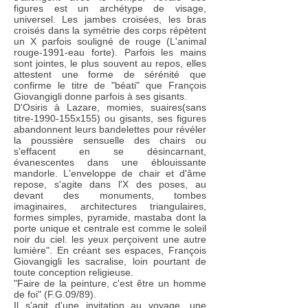
figures est un archétype de visage,
universel. Les jambes croisées, les bras
croisés dans la symétrie des corps répètent
un X parfois souligné de rouge (L'animal
rouge-1991-eau forte). Parfois les mains
sont jointes, le plus souvent au repos, elles
attestent une forme de sérénité que
confirme le titre de "béati" que François
Giovangigli donne parfois à ses gisants.
D'Osiris à Lazare, momies, suaires(sans
titre-1990-155x155) ou gisants, ses figures
abandonnent leurs bandelettes pour révéler
la poussière sensuelle des chairs ou
s'effacent en se désincarnant,
évanescentes dans une éblouissante
mandorle. L'enveloppe de chair et d'âme
repose, s'agite dans l'X des poses, au
devant des monuments, tombes
imaginaires, architectures triangulaires,
formes simples, pyramide, mastaba dont la
porte unique et centrale est comme le soleil
noir du ciel. les yeux perçoivent une autre
lumière". En créant ses espaces, François
Giovangigli les sacralise, loin pourtant de
toute conception religieuse.
"Faire de la peinture, c'est être un homme
de foi" (F.G.09/89).
Il s'agit d'une invitation au voyage, une