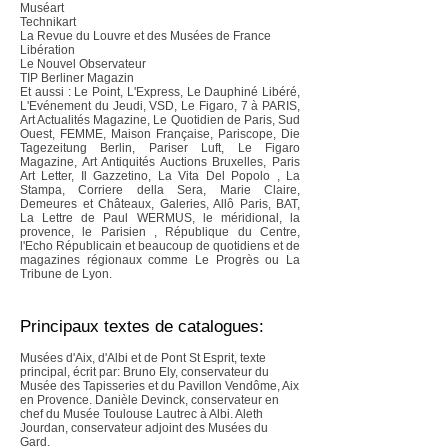
Muséart
Technikart
La Revue du Louvre et des Musées de France
Libération
Le Nouvel Observateur
TIP Berliner Magazin
Et aussi : Le Point, L'Express, Le Dauphiné Libéré,
L'Evénement du Jeudi, VSD, Le Figaro, 7 à PARIS,
Art Actualités Magazine, Le Quotidien de Paris, Sud
Ouest, FEMME, Maison Française, Pariscope, Die
Tagezeitung Berlin, Pariser Luft, Le Figaro
Magazine, Art Antiquités Auctions Bruxelles, Paris
Art Letter, Il Gazzetino, La Vita Del Popolo , La
Stampa, Corriere della Sera, Marie Claire,
Demeures et Châteaux, Galeries, Allô Paris, BAT,
La Lettre de Paul WERMUS, le méridional, la
provence, le Parisien , République du Centre,
l'Echo Républicain et beaucoup de quotidiens et de
magazines régionaux comme Le Progrès ou La
Tribune de Lyon.
Principaux textes de catalogues:
Musées d'Aix, d'Albi et de Pont St Esprit, texte
principal, écrit par: Bruno Ely, conservateur du
Musée des Tapisseries et du Pavillon Vendôme, Aix
en Provence. Danièle Devinck, conservateur en
chef du Musée Toulouse Lautrec à Albi. Aleth
Jourdan, conservateur adjoint des Musées du
Gard.