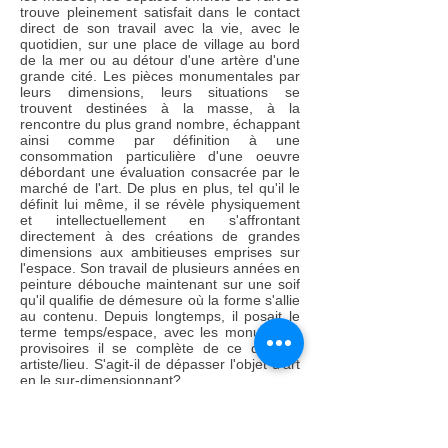
trouve pleinement satisfait dans le contact
direct de son travail avec la vie, avec le
quotidien, sur une place de village au bord
de la mer ou au détour d'une artère d'une
grande cité. Les pièces monumentales par
leurs dimensions, leurs situations se
trouvent destinées à la masse, à la
rencontre du plus grand nombre, échappant
ainsi comme par définition à une
consommation particulière d'une oeuvre
débordant une évaluation consacrée par le
marché de l'art. De plus en plus, tel qu'il le
définit lui même, il se révèle physiquement
et intellectuellement en s'affrontant
directement à des créations de grandes
dimensions aux ambitieuses emprises sur
l'espace. Son travail de plusieurs années en
peinture débouche maintenant sur une soif
qu'il qualifie de démesure où la forme s'allie
au contenu. Depuis longtemps, il posait le
terme temps/espace, avec les monuments
provisoires il se complète de ce dernier:
artiste/lieu. S'agit-il de dépasser l'objet d'art
en le sur-dimensionnant?
La composante architecturale de ces
monuments provisoires, expérience et
développement tri-dimensionnels de sa
peinture naît en 1991, dans la Grande Halle