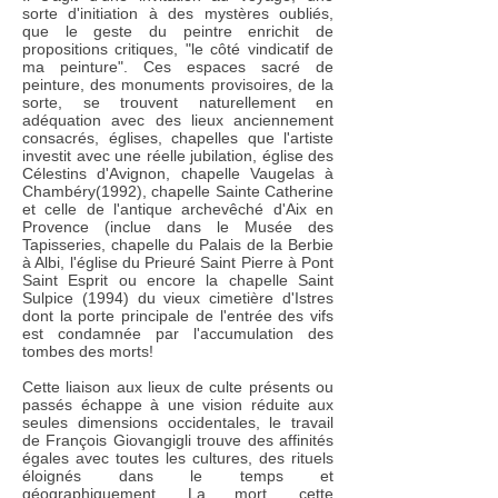
sorte d'initiation à des mystères oubliés,
que le geste du peintre enrichit de
propositions critiques, "le côté vindicatif de
ma peinture". Ces espaces sacré de
peinture, des monuments provisoires, de la
sorte, se trouvent naturellement en
adéquation avec des lieux anciennement
consacrés, églises, chapelles que l'artiste
investit avec une réelle jubilation, église des
Célestins d'Avignon, chapelle Vaugelas à
Chambéry(1992), chapelle Sainte Catherine
et celle de l'antique archevêché d'Aix en
Provence (inclue dans le Musée des
Tapisseries, chapelle du Palais de la Berbie
à Albi, l'église du Prieuré Saint Pierre à Pont
Saint Esprit ou encore la chapelle Saint
Sulpice (1994) du vieux cimetière d'Istres
dont la porte principale de l'entrée des vifs
est condamnée par l'accumulation des
tombes des morts!
Cette liaison aux lieux de culte présents ou
passés échappe à une vision réduite aux
seules dimensions occidentales, le travail
de François Giovangigli trouve des affinités
égales avec toutes les cultures, des rituels
éloignés dans le temps et
géographiquement. La mort, cette