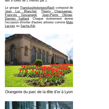
des 8 toiles de 2 mètres par 2.
Le groupe
Transluxphotonpostflash
composé de
Jean Luc Blanchet
,
Thierry Chassagnac
,
François Giovangigli
,
Jean-Pierre Olinger
,
Damien Saillard
. Chaque événement donne
l'occasion d'inviter d'autres artistes comme
Malo
Lacroix
ou
Sacha Aïb
.
Orangerie du parc de la tête d'or à Lyon