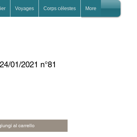
ier
Voyages
Corps célestes
More
 24/01/2021 n°81
iungi al carrello