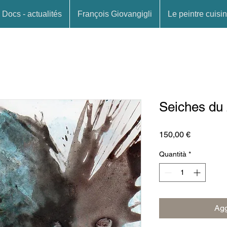
Docs - actualités
François Giovangigli
Le peintre cuisin
Seiches du
Prezzo
150,00 €
Quantità
*
Agg