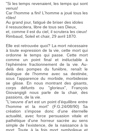
"Si les temps revenaient, les temps qui sont
venus!
Car l'homme a fini! L'homme a joué tous les
rôles!
Au grand jour, fatigué de briser des idoles
il ressuscitera, libre de tous ses Dieux,
et, comme il est du ciel, il scrutera les cieux!
Rimbaud, Soleil et chair, 29 avril 1870.
Elle est retrouvée quoi? La mort nécessaire
à toute expression de la vie, cette mort qui
ordonne le temps qui passe. Cette mort
comme un point final et inéluctable à
l'éphémère fractionnement de la vie. Au-
delà des pompes du funèbre, renaît le
dialogue de l'homme avec sa destinée,
sous l'apparence du morbide, morbidesse
se glisse. En nous montrant des gisants,
corps défunts ou "glorieux", François
Giovangigli nous parle de la chair, des
passions, de la vie.
"L'oeuvre d'art est un point d'équilibre entre
l'homme et la mort" (F.G.24/08/90) Sa
création s'impose donc d'une éternelle
actualité, avec force persuasion vitale et
pathétique d'une horreur sacrée au sens
simple de l'existence, de la naissance à la
mort. Toute à la fois mort symbolique et