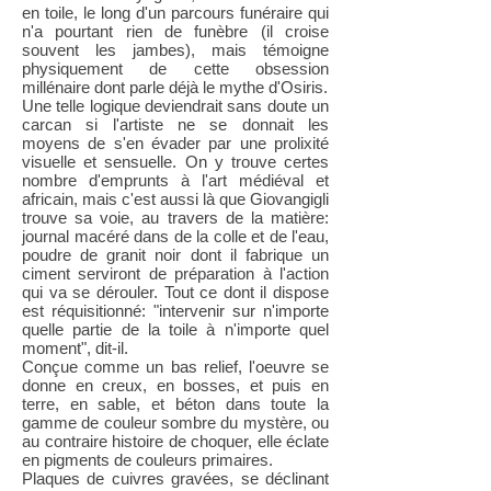
en toile, le long d'un parcours funéraire qui
n'a pourtant rien de funèbre (il croise
souvent les jambes), mais témoigne
physiquement de cette obsession
millénaire dont parle déjà le mythe d'Osiris.
Une telle logique deviendrait sans doute un
carcan si l'artiste ne se donnait les
moyens de s'en évader par une prolixité
visuelle et sensuelle. On y trouve certes
nombre d'emprunts à l'art médiéval et
africain, mais c'est aussi là que Giovangigli
trouve sa voie, au travers de la matière:
journal macéré dans de la colle et de l'eau,
poudre de granit noir dont il fabrique un
ciment serviront de préparation à l'action
qui va se dérouler. Tout ce dont il dispose
est réquisitionné: "intervenir sur n'importe
quelle partie de la toile à n'importe quel
moment", dit-il.
Conçue comme un bas relief, l'oeuvre se
donne en creux, en bosses, et puis en
terre, en sable, et béton dans toute la
gamme de couleur sombre du mystère, ou
au contraire histoire de choquer, elle éclate
en pigments de couleurs primaires.
Plaques de cuivres gravées, se déclinant