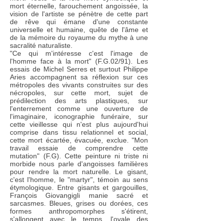
mort éternelle, farouchement angoissée, la
vision de l'artiste se pénètre de cette part
de rêve qui émane d'une constante
universelle et humaine, quête de l'âme et
de la mémoire du royaume du mythe à une
sacralité naturaliste.
"Ce qui m'intéresse c'est l'image de
l'homme face à la mort" (F.G.02/91). Les
essais de Michel Serres et surtout Philippe
Aries accompagnent sa réflexion sur ces
métropoles des vivants construites sur des
nécropoles, sur cette mort, sujet de
prédilection des arts plastiques, sur
l'enterrement comme une ouverture de
l'imaginaire, iconographie funéraire, sur
cette vieillesse qui n'est plus aujourd'hui
comprise dans tissu relationnel et social,
cette mort écartée, évacuée, exclue. "Mon
travail essaie de comprendre cette
mutation" (F.G). Cette peinture ni triste ni
morbide nous parle d'angoisses familières
pour rendre la mort naturelle. Le gisant,
c'est l'homme, le "martyr", témoin au sens
étymologique. Entre gisants et gargouilles,
François Giovangigli manie sacré et
sarcasmes. Bleues, grises ou dorées, ces
formes anthropomorphes s'étirent,
s'allongent avec le temps, l'ovale des