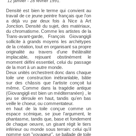
12 janvier - 28 février 1991.
Densité est bien le terme qui convient au
travail de ce jeune peintre français que l'on
a déjà vu par deux fois à Nice à Art
Jonction. Densité du sujet, des matériaux,
du chromatisme. Comme les artistes de la
Trans-avant-garde, François Giovangigli
sollicite à grands moyens les archétypes
de la création, tout en organisant sa propre
originalité au travers d'une théâtralité
implacable, rejouant obstinément le
moment défini essentiel, celui du passage
de la mort à un autre monde.
Deux unités orchestrent donc dans chaque
toile une construction inébranlable, bâtie
sur des châssis que l'artiste conçoit lui
même. Comme dans la tragédie antique
(Giovangigli est bien un méditerranéen) , le
jeu se déroule en haut, tandis qu'en bas
veille le choeur, ou commentateur.
en haut de la toile conçue comme un
espace scénique, se joue l'argument, le
phantasme, tandis que, base et fondement
de chaque oeuvre, un gisant régit le tiers
inférieur ou monde sous terrain: celui qu'il
nomme son "voyageur", se ballade de toile