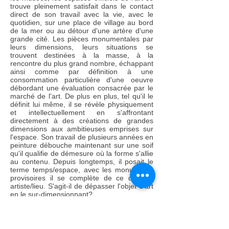
trouve pleinement satisfait dans le contact
direct de son travail avec la vie, avec le
quotidien, sur une place de village au bord
de la mer ou au détour d'une artère d'une
grande cité. Les pièces monumentales par
leurs dimensions, leurs situations se
trouvent destinées à la masse, à la
rencontre du plus grand nombre, échappant
ainsi comme par définition à une
consommation particulière d'une oeuvre
débordant une évaluation consacrée par le
marché de l'art. De plus en plus, tel qu'il le
définit lui même, il se révèle physiquement
et intellectuellement en s'affrontant
directement à des créations de grandes
dimensions aux ambitieuses emprises sur
l'espace. Son travail de plusieurs années en
peinture débouche maintenant sur une soif
qu'il qualifie de démesure où la forme s'allie
au contenu. Depuis longtemps, il posait le
terme temps/espace, avec les monuments
provisoires il se complète de ce dernier:
artiste/lieu. S'agit-il de dépasser l'objet d'art
en le sur-dimensionnant?
La composante architecturale de ces
monuments provisoires, expérience et
développement tri-dimensionnels de sa
peinture naît en 1991, dans la Grande Halle