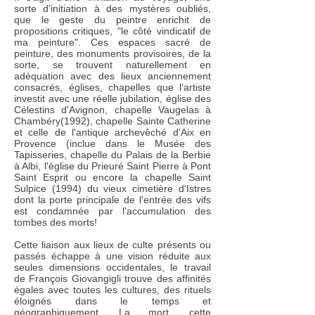
sorte d'initiation à des mystères oubliés,
que le geste du peintre enrichit de
propositions critiques, "le côté vindicatif de
ma peinture". Ces espaces sacré de
peinture, des monuments provisoires, de la
sorte, se trouvent naturellement en
adéquation avec des lieux anciennement
consacrés, églises, chapelles que l'artiste
investit avec une réelle jubilation, église des
Célestins d'Avignon, chapelle Vaugelas à
Chambéry(1992), chapelle Sainte Catherine
et celle de l'antique archevêché d'Aix en
Provence (inclue dans le Musée des
Tapisseries, chapelle du Palais de la Berbie
à Albi, l'église du Prieuré Saint Pierre à Pont
Saint Esprit ou encore la chapelle Saint
Sulpice (1994) du vieux cimetière d'Istres
dont la porte principale de l'entrée des vifs
est condamnée par l'accumulation des
tombes des morts!
Cette liaison aux lieux de culte présents ou
passés échappe à une vision réduite aux
seules dimensions occidentales, le travail
de François Giovangigli trouve des affinités
égales avec toutes les cultures, des rituels
éloignés dans le temps et
géographiquement. La mort, cette