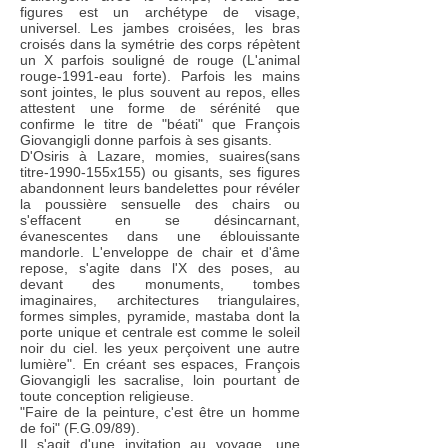
figures est un archétype de visage,
universel. Les jambes croisées, les bras
croisés dans la symétrie des corps répètent
un X parfois souligné de rouge (L'animal
rouge-1991-eau forte). Parfois les mains
sont jointes, le plus souvent au repos, elles
attestent une forme de sérénité que
confirme le titre de "béati" que François
Giovangigli donne parfois à ses gisants.
D'Osiris à Lazare, momies, suaires(sans
titre-1990-155x155) ou gisants, ses figures
abandonnent leurs bandelettes pour révéler
la poussière sensuelle des chairs ou
s'effacent en se désincarnant,
évanescentes dans une éblouissante
mandorle. L'enveloppe de chair et d'âme
repose, s'agite dans l'X des poses, au
devant des monuments, tombes
imaginaires, architectures triangulaires,
formes simples, pyramide, mastaba dont la
porte unique et centrale est comme le soleil
noir du ciel. les yeux perçoivent une autre
lumière". En créant ses espaces, François
Giovangigli les sacralise, loin pourtant de
toute conception religieuse.
"Faire de la peinture, c'est être un homme
de foi" (F.G.09/89).
Il s'agit d'une invitation au voyage, une