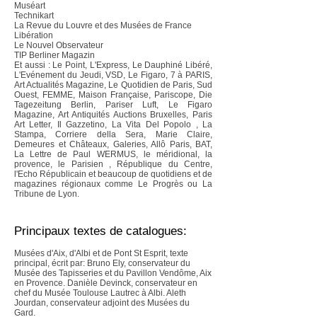
Muséart
Technikart
La Revue du Louvre et des Musées de France
Libération
Le Nouvel Observateur
TIP Berliner Magazin
Et aussi : Le Point, L'Express, Le Dauphiné Libéré,
L'Evénement du Jeudi, VSD, Le Figaro, 7 à PARIS,
Art Actualités Magazine, Le Quotidien de Paris, Sud
Ouest, FEMME, Maison Française, Pariscope, Die
Tagezeitung Berlin, Pariser Luft, Le Figaro
Magazine, Art Antiquités Auctions Bruxelles, Paris
Art Letter, Il Gazzetino, La Vita Del Popolo , La
Stampa, Corriere della Sera, Marie Claire,
Demeures et Châteaux, Galeries, Allô Paris, BAT,
La Lettre de Paul WERMUS, le méridional, la
provence, le Parisien , République du Centre,
l'Echo Républicain et beaucoup de quotidiens et de
magazines régionaux comme Le Progrès ou La
Tribune de Lyon.
Principaux textes de catalogues:
Musées d'Aix, d'Albi et de Pont St Esprit, texte
principal, écrit par: Bruno Ely, conservateur du
Musée des Tapisseries et du Pavillon Vendôme, Aix
en Provence. Danièle Devinck, conservateur en
chef du Musée Toulouse Lautrec à Albi. Aleth
Jourdan, conservateur adjoint des Musées du
Gard.