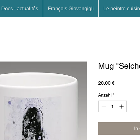
Docs - actualités
François Giovangigli
Le peintre cuisin
Mug "Seich
Preis
20,00 €
Anzahl
*
In