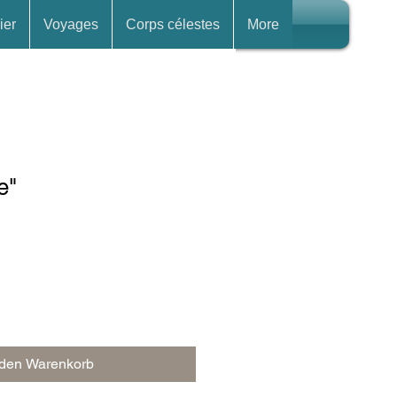
ier
Voyages
Corps célestes
More
e"
 den Warenkorb