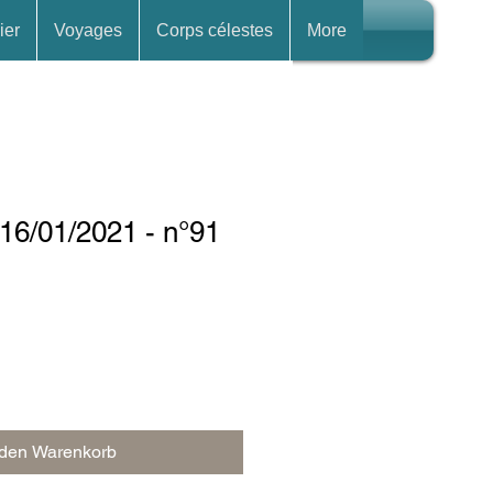
ier
Voyages
Corps célestes
More
16/01/2021 - n°91
 den Warenkorb