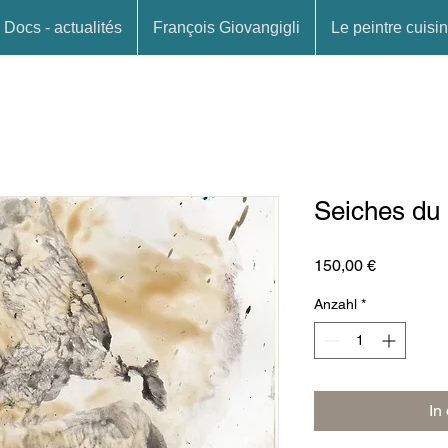
Docs - actualités
François Giovangigli
Le peintre cuisin
Seiches du 
Preis
150,00 €
Anzahl
*
In