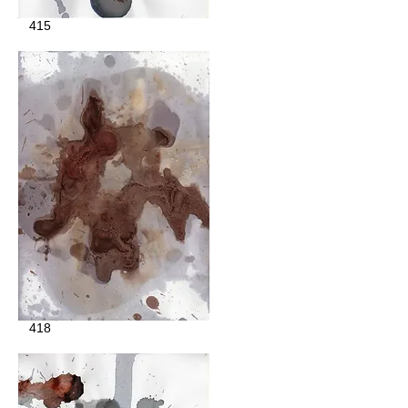
415
418