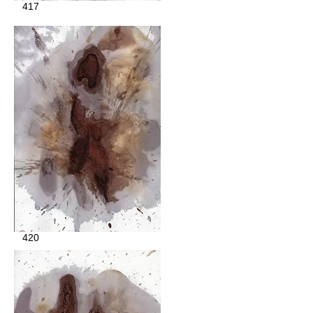
417
420