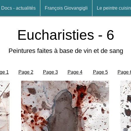
Docs - actualités
François Giovangigli
Le peintre cuisin
Eucharisties - 6
Peintures faites à base de vin et de sang
ge 1
Page 2
Page 3
Page 4
Page 5
Page 