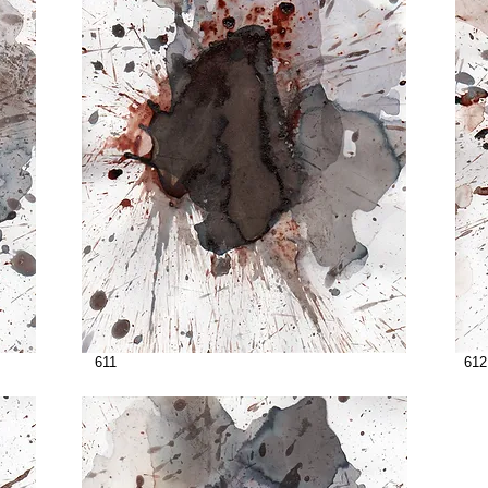
611
612