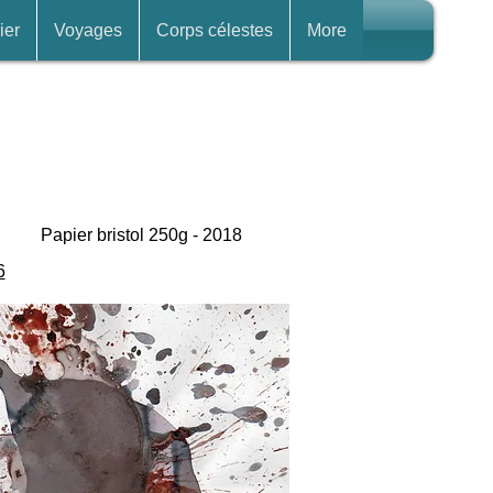
ier
Voyages
Corps célestes
More
Papier bristol 250g - 2018
6