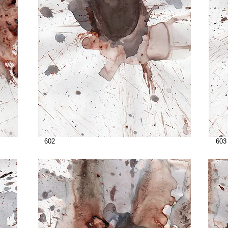
602
603