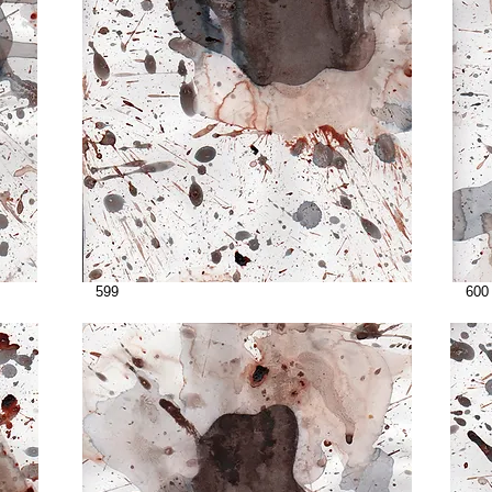
599
600