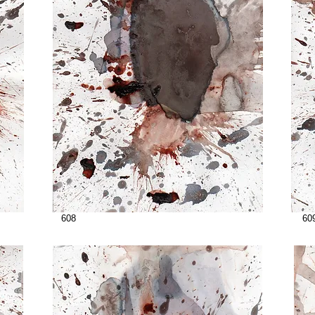
608
60