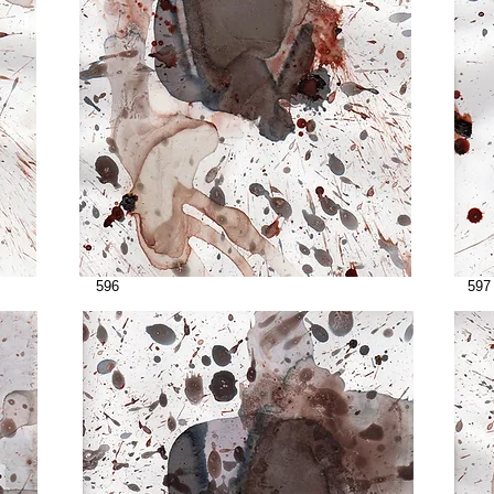
596
597