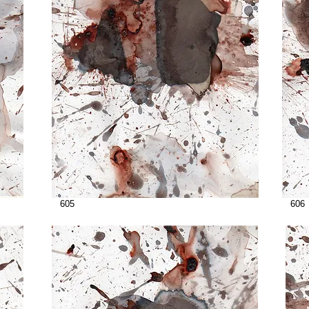
605
606